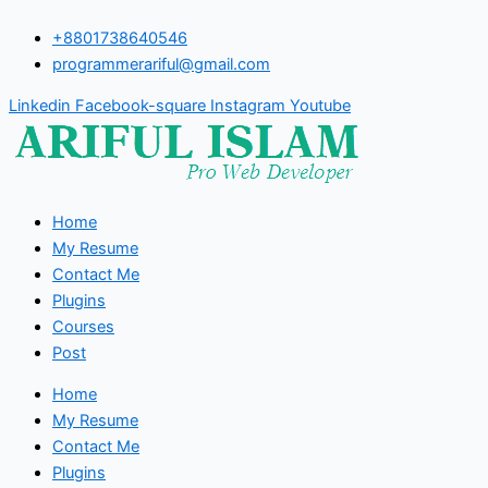
Skip
+8801738640546
to
programmerariful@gmail.com
content
Linkedin
Facebook-square
Instagram
Youtube
Home
My Resume
Contact Me
Plugins
Courses
Post
Home
My Resume
Contact Me
Plugins